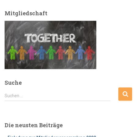
Mitgliedschaft
Suche
S
Suchen …
u
c
h
e
Die neusten Beiträge
n
n