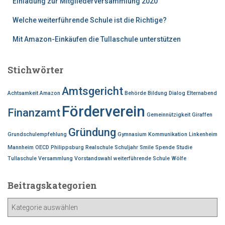
Einladung zur Mitgliederversammlung 2020
a
c
Welche weiterführende Schule ist die Richtige?
h
:
Mit Amazon-Einkäufen die Tullaschule unterstützen
Stichwörter
Amtsgericht
Achtsamkeit
Amazon
Behörde
Bildung
Dialog
Elternabend
Förderverein
Finanzamt
Gemeinnützigkeit
Giraffen
Gründung
Grundschulempfehlung
Gymnasium
Kommunikation
Linkenheim
Mannheim
OECD
Philippsburg
Realschule
Schuljahr
Smile
Spende
Studie
Tullaschule
Versammlung
Vorstandswahl
weiterführende Schule
Wölfe
Beitragskategorien
B
e
i