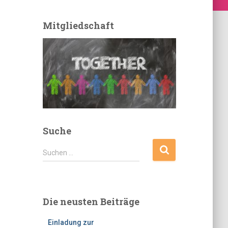
Mitgliedschaft
Suche
S
Suchen …
u
c
h
e
Die neusten Beiträge
n
n
Einladung zur
a