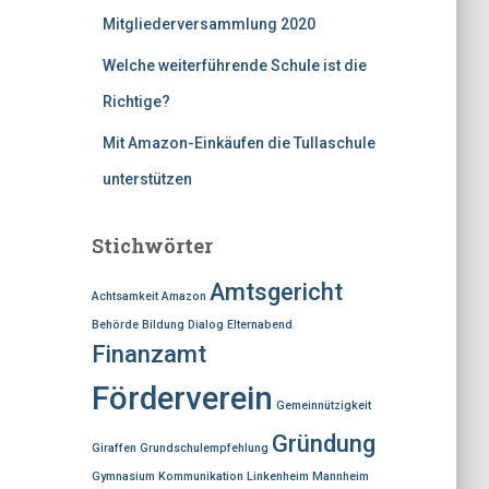
c
Mitgliederversammlung 2020
h
Welche weiterführende Schule ist die
:
Richtige?
Mit Amazon-Einkäufen die Tullaschule
unterstützen
Stichwörter
Amtsgericht
Achtsamkeit
Amazon
Behörde
Bildung
Dialog
Elternabend
Finanzamt
Förderverein
Gemeinnützigkeit
Gründung
Giraffen
Grundschulempfehlung
Gymnasium
Kommunikation
Linkenheim
Mannheim