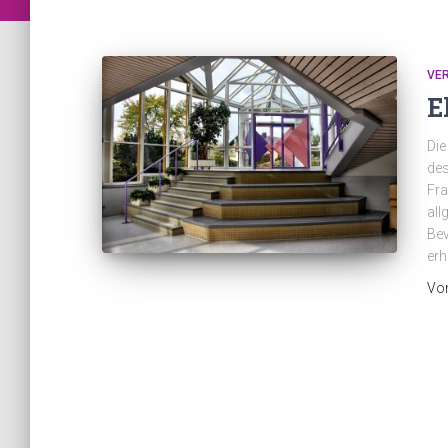
VE
E
Die
des
Fra
all
Bev
erh
Vo